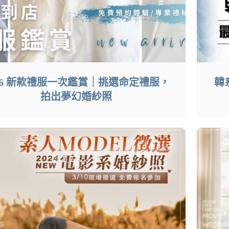
026 新款禮服一次鑑賞｜挑選命定禮服，
韓
拍出夢幻婚紗照