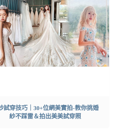
紗試穿技巧｜30+位網美實拍-教你挑婚
紗不踩雷＆拍出美美試穿照