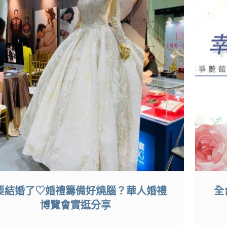
要結婚了♡婚禮籌備好燒腦？華人婚禮
全
博覽會實逛分享