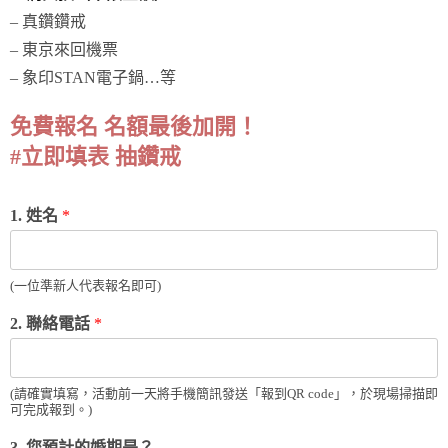
– 真鑽鑽戒
– 東京來回機票
– 象印STAN電子鍋…等
免費報名 名額最後加開！
#立即填表 抽鑽戒
1. 姓名
*
(一位準新人代表報名即可)
2. 聯絡電話
*
(請確實填寫，活動前一天將手機簡訊發送「報到QR code」，於現場掃描即
可完成報到。)
3. 您預計的婚期是？