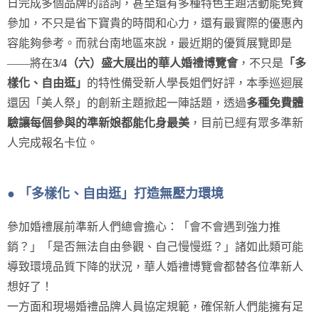
日完成多個品牌的諮詢，甚至還有多種特色主題活動能免費
參加，不只是省下寶貴的時間和心力，還有最實際的優惠內
容能夠參考。而就台南地區來說，最近期的優質展覽即是
——將在
3/4（六）盛大展出的華人婚禮博覽會
，不只是
「多
樣化
、自由逛」
的特性備受新人學長姐們好評，本季巡迴展
還因「美人祭」的創新主題掀起一陣話題，透過
多種免費體
驗讓每個參與的準新娘都能化身最美
，目前已經有眾多準新
人完成報名卡位。
● 「多樣化、自由逛」打造無壓力環境
參加婚禮展前準新人們總會擔心：「會不會遇到強力推
銷？」「是否無法自由參觀、自己慢慢逛？」諸如此類可能
導致環境品質下降的狀況，華人婚禮博覽會都替各位準新人
想好了！
一方面和現場婚禮品牌人員協定規範，確保新人們能擁有足