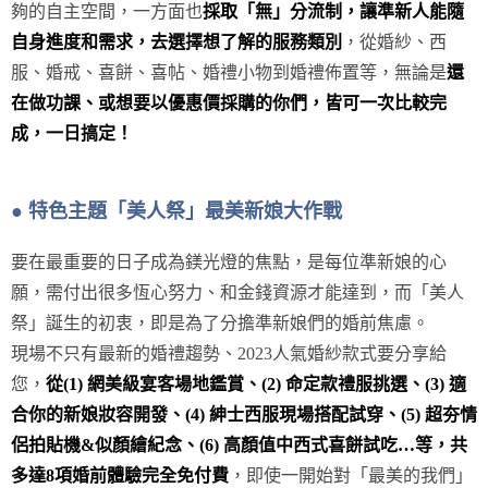
夠的自主空間，一方面也
採取「無」分流制，讓準新人能隨
自身進度和需求，去選擇想了解的服務類別
，從婚紗、西
服、婚戒、喜餅、喜帖、婚禮小物到婚禮佈置等，無論是
還
在做功課、或想要以優惠價採購的你們，皆可一次比較完
成，一日搞定！
● 特色主題「美人祭」最美新娘大作戰
要在最重要的日子成為鎂光燈的焦點，是每位準新娘的心
願，需付出很多恆心努力、和金錢資源才能達到，而「美人
祭」誕生的初衷，即是為了分擔準新娘們的婚前焦慮。
現場不只有最新的婚禮趨勢、2023人氣婚紗款式要分享給
您，
從(1) 網美級宴客場地鑑賞、(2) 命定款禮服挑選、(3) 適
合你的新娘妝容開發、(4) 紳士西服現場搭配試穿、(5) 超夯情
侶拍貼機&似顏繪紀念、(6) 高顏值中西式喜餅試吃…等，共
多達8項婚前體驗完全免付費
，即使一開始對「最美的我們」