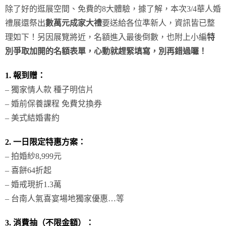
除了好的逛展空間、免費的8大體驗，據了解，本次3/4華人婚
禮展還祭出
數萬元成家大禮
要送給各位準新人，資訊皆已整
理如下！另因展覽將近，名額進入最後倒數，也附上小編
特
別爭取加開的名額表單，心動就趕緊填寫，別再錯過囉！
1. 報到贈：
– 獨家情人款 種子明信片
– 婚前保養課程 免費兌換券
– 美式結婚書約
2. 一日限定特惠方案：
– 拍婚紗8,999元
– 喜餅64折起
– 婚戒現折1.3萬
– 台南人氣喜宴場地獨家優惠…等
3. 消費抽（不限金額）：